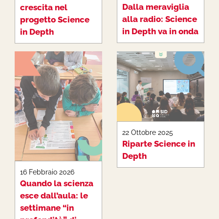
Dalla meraviglia
crescita nel
alla radio: Science
progetto Science
in Depth va in onda
in Depth
22 Ottobre 2025
Riparte Science in
Depth
16 Febbraio 2026
Quando la scienza
esce dall’aula: le
settimane “in