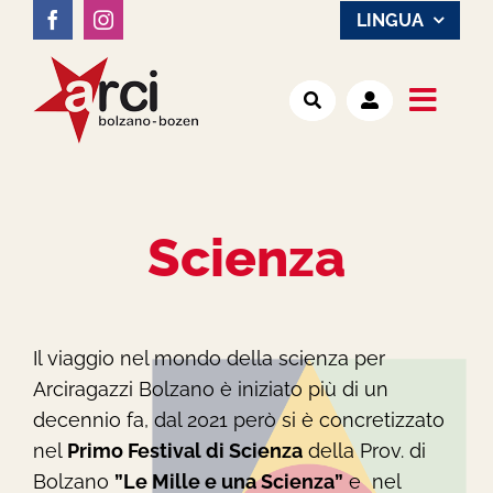
Salta
LINGUA
al
contenuto
Toggl
Noi
Navig
Attività
Scienza
Luoghi
Il viaggio nel mondo della scienza per
Notizie
Arciragazzi Bolzano è iniziato più di un
decennio fa, dal 2021 però si è concretizzato
nel
Primo Festival di Scienza
della Prov. di
Bolzano
”Le Mille e una Scienza”
e nel