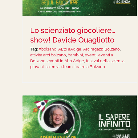
Lo scienziato giocoliere…
show! Davide Quagliotto
Tag:
#bolzano
,
ALto aAdige
,
Arciragazzi Bolzano
,
attivita arci bolzano
,
bambini
,
eventi
,
eventi a
Bolzano
,
eventi in Alto Adige
,
festival della scienza
,
giovani
,
scienza
,
steam
,
teatro a Bolzano