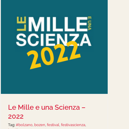
Le Mille e una Scienza –
2022
Tag:
#bolzano
,
bozen
,
festival
,
festivascienza
,