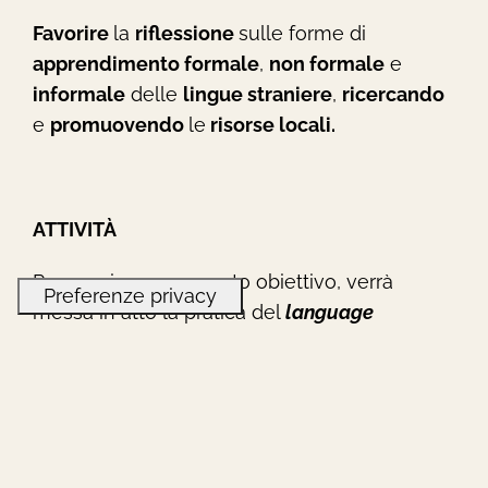
Favorire
la
riflessione
sulle forme di
apprendimento formale
,
non formale
e
informale
delle
lingue straniere
,
ricercando
e
promuovendo
le
risorse locali.
ATTIVITÀ
Per raggiungere questo obiettivo, verrà
messa in atto la pratica del
language
mapping
, che consiste nel
georeferenziare
tutte quelle
tracce
che le
lingue
lasciano
sul
territorio
, e consente la loro
visualizzazione
nello spazio geografico.
L’esplorazione del territorio
, osservato