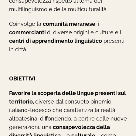
consapevolezza rispetto al tema del
multilinguismo e della multiculturalità.
Coinvolge la
comunità meranese
, i
commercianti
di diverse origini e culture e i
centri di apprendimento linguistico
presenti
in città.
OBIETTIVI
Favorire la scoperta delle lingue presenti sul
territorio,
diverse dal consueto binomio
italiano-tedesco che caratterizza la realtà
altoatesina, diffondendo, a partire dalle nuove
generazioni, una
consapevolezza della
diversità linguistica
– e
culturale
– come