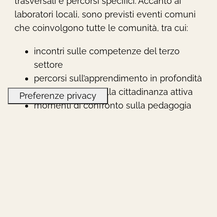
trasversali e percorsi specifici. Accanto ai
laboratori locali, sono previsti eventi comuni
che coinvolgono tutte le comunità, tra cui:
incontri sulle competenze del terzo
settore
percorsi sull’apprendimento in profondità
attività dedicate alla cittadinanza attiva
momenti di confronto sulla pedagogia
degli adulti
Temi e attività nei
territori
Le proposte spaziano in diversi ambiti:
competenze digitali e sociali
(Brunico),
a
rte,
musica e linguaggi espressivi
(Vipiteno),