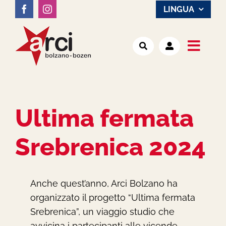
Salta
LINGUA
al
contenuto
Toggl
Noi
Navig
Attività
Ultima fermata
Srebrenica 2024
Luoghi
Notizie
Anche quest’anno, Arci Bolzano ha
organizzato il progetto “Ultima fermata
Srebrenica”, un viaggio studio che
avvicina i partecipanti alle vicende