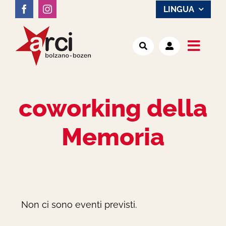
Salta
LINGUA
al
contenuto
Toggl
Noi
Navig
coworking della
Attività
Memoria
Luoghi
Notizie
Non ci sono eventi previsti.