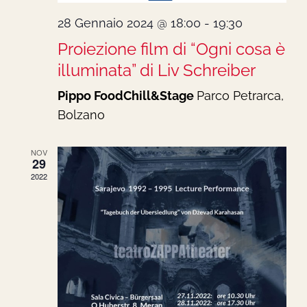
28 Gennaio 2024 @ 18:00
-
19:30
Proiezione film di “Ogni cosa è
illuminata” di Liv Schreiber
Pippo FoodChill&Stage
Parco Petrarca,
Bolzano
NOV
29
2022