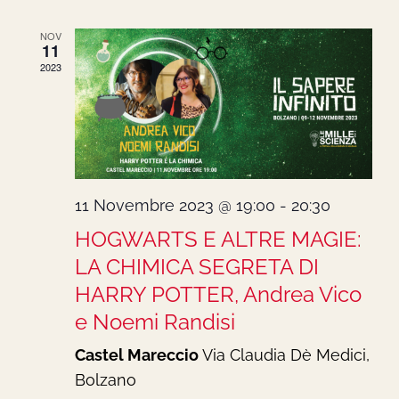
NOV
11
2023
11 Novembre 2023 @ 19:00
-
20:30
HOGWARTS E ALTRE MAGIE:
LA CHIMICA SEGRETA DI
HARRY POTTER, Andrea Vico
e Noemi Randisi
Castel Mareccio
Via Claudia Dè Medici,
Bolzano