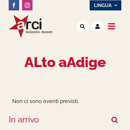
Salta
LINGUA
al
contenuto
Toggl
Noi
Navig
ALto aAdige
Attività
Luoghi
Notizie
Non ci sono eventi previsti.
In arrivo
Cerca
Eve
Seleziona