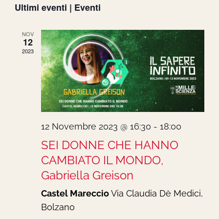
Ultimi eventi | Eventi
la
Ric
data.
e
NOV
12
2023
vist
Nav
12 Novembre 2023 @ 16:30
-
18:00
SEI DONNE CHE HANNO
CAMBIATO IL MONDO,
Gabriella Greison
Castel Mareccio
Via Claudia Dè Medici,
Bolzano