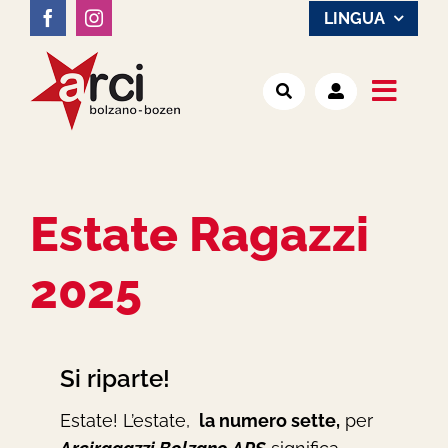
Salta
LINGUA
al
contenuto
Toggl
Noi
Navig
Attività
Estate Ragazzi
2025
Luoghi
Notizie
Si riparte!
Estate! L’estate,
la numero sette,
per